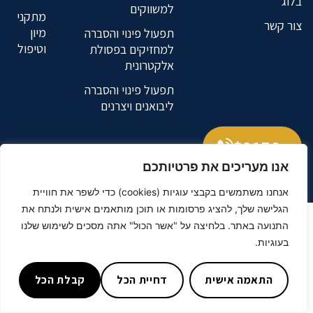
בלוג
למשווקים
מתקני
צור קשר
מיון
תפעול פינוי והסברה
וטיפול
למחזיקים בפסולת
אלקטרונית
תפעול פינוי והסברה
ליבואנים ויצרנים
9176*
אנו מעריכים את פרטיותכם
נטרייז
בניית אתרים
אנחנו משתמשים בקבצי עוגיות (cookies) כדי לשפר את חוויית
הגלישה שלך, להציג פרסומות או תוכן מותאמים אישית ולנתח את
התנועה באתר. בלחיצה על "אשר הכול" אתה מסכים לשימוש שלנו
בעוגיות.
התאמה אישית
דחיית הכל
קבלת הכל