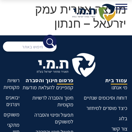
מועצה אזורית עמק
יזרעאל – חנתון
עמוד בית
פרסום חינוך והסברה
רשויות
מקומיות
מי אנחנו
קמפיינים להעלאת מודעות
יבואנים
דוחות וסיכומים שנתיים
חינוך והסברה לרשויות
ויצרנים
מקומיות
כיצד מוסרים למיחזור
משווקים
תפעול ופינוי והסברה
בלוג
למשווקים
מתקני
צור קשר
מיון
תפעול פינוי והסברה