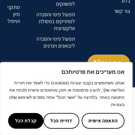
בלוג
למשווקים
מתקני
צור קשר
מיון
תפעול פינוי והסברה
וטיפול
למחזיקים בפסולת
אלקטרונית
תפעול פינוי והסברה
ליבואנים ויצרנים
9176*
אנו מעריכים את פרטיותכם
נטרייז
בניית אתרים
אנחנו משתמשים בקבצי עוגיות (cookies) כדי לשפר את חוויית
הגלישה שלך, להציג פרסומות או תוכן מותאמים אישית ולנתח את
התנועה באתר. בלחיצה על "אשר הכול" אתה מסכים לשימוש שלנו
בעוגיות.
התאמה אישית
דחיית הכל
קבלת הכל