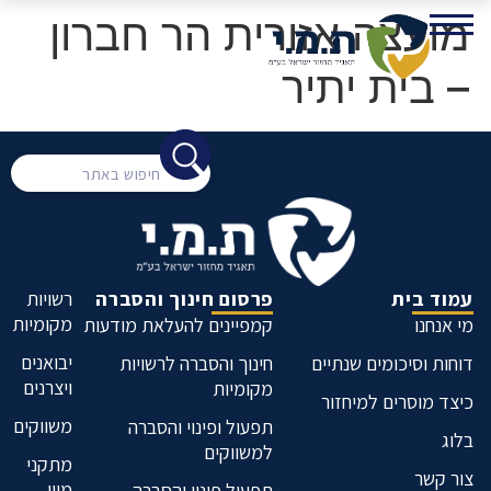
מועצה אזורית הר חברון
– בית יתיר
עמוד בית
פרסום חינוך והסברה
רשויות
מקומיות
מי אנחנו
קמפיינים להעלאת מודעות
יבואנים
דוחות וסיכומים שנתיים
חינוך והסברה לרשויות
ויצרנים
מקומיות
כיצד מוסרים למיחזור
משווקים
תפעול ופינוי והסברה
בלוג
למשווקים
מתקני
צור קשר
מיון
תפעול פינוי והסברה