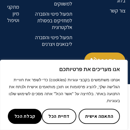
בלוג
למשווקים
מתקני
צור קשר
מיון
תפעול פינוי והסברה
וטיפול
למחזיקים בפסולת
אלקטרונית
תפעול פינוי והסברה
ליבואנים ויצרנים
9176*
אנו מעריכים את פרטיותכם
נטרייז
בניית אתרים
אנחנו משתמשים בקבצי עוגיות (cookies) כדי לשפר את חוויית
הגלישה שלך, להציג פרסומות או תוכן מותאמים אישית ולנתח את
התנועה באתר. בלחיצה על "אשר הכול" אתה מסכים לשימוש שלנו
בעוגיות.
התאמה אישית
דחיית הכל
קבלת הכל