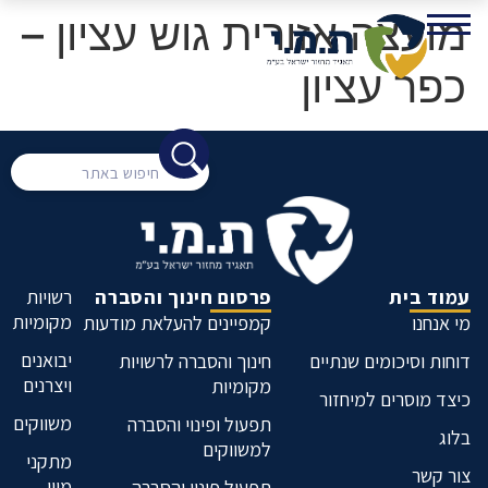
מועצה אזורית גוש עציון –
כפר עציון
עמוד בית
פרסום חינוך והסברה
רשויות
מקומיות
מי אנחנו
קמפיינים להעלאת מודעות
יבואנים
דוחות וסיכומים שנתיים
חינוך והסברה לרשויות
ויצרנים
מקומיות
כיצד מוסרים למיחזור
משווקים
תפעול ופינוי והסברה
בלוג
למשווקים
מתקני
צור קשר
מיון
תפעול פינוי והסברה