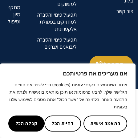
בלוג
למשווקים
מתקני
צור קשר
מיון
תפעול פינוי והסברה
וטיפול
למחזיקים בפסולת
אלקטרונית
תפעול פינוי והסברה
ליבואנים ויצרנים
9176*
אנו מעריכים את פרטיותכם
נטרייז
בניית אתרים
אנחנו משתמשים בקבצי עוגיות (cookies) כדי לשפר את חוויית
הגלישה שלך, להציג פרסומות או תוכן מותאמים אישית ולנתח את
התנועה באתר. בלחיצה על "אשר הכול" אתה מסכים לשימוש שלנו
בעוגיות.
התאמה אישית
דחיית הכל
קבלת הכל