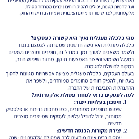
משמעותית, במיוחד עבור המגזר הפרטי. עסקים מכל הסוגים, ממפעלים
ועד לחנויות קטנות, יכולים להפיק רווחים ניכרים ממחזור פסולת
אלקטרונית, לצד שיפור תדמיתם הציבורית ועמידה בדרישות החוק.
מהי כלכלה מעגלית ואיך היא קשורה לעסקים
?
כלכלה מעגלית היא גישה חדשנית שמטרתה לצמצם בזבוז
ולשמר משאבים לאורך זמן. במודל זה, חומרים ומוצרים נשארים
במעגל השימוש והייצור באמצעות תיקון, מחזור ושימוש חוזר,
במקום להישלח להטמנה.
בעולם העסקים, כלכלה מעגלית מציעה אפשרויות מגוונות לחסוך
בעלויות, להפיק רווחים מחומרים ממוחזרים, ולשפר את
ההתנהלות הסביבתית של החברה.
למה לעסקים כדאי למחזר פסולת אלקטרונית
?
חיסכון בעלויות ייצור
:
שימוש בחומרים ממוחזרים, כמו מתכות נדירות או פלסטיק
ממוחזר, יכול להוזיל עלויות לעסקים שמייצרים מוצרים
חדשים.
יצירת מקורות הכנסה חדשים
:
עסקים רבים אינם מודעים לכך שפסולת אלקטרונית ישנה