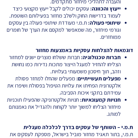
והעברה לתהליכי מיחזור מתקדמים.
ייעוץ והכוונה
:
עסקים יכולים לקבל ייעוץ מקצועי כיצד
לעמוד בדרישות החוק ולשלב מחזור בפעילותם השוטפת.
שיתופי פעולה
:
ת.מ.י מעודדת שיתופי פעולה בין עסקים
וגורמי מיחזור, מה שמאפשר למקסם את הערך של חומרים
ממוחזרים.
דוגמאות להצלחות עסקיות באמצעות מחזור
חברות טכנולוגיה
:
חברות ששלחו מוצרים ישנים למחזור
הצליחו להחזיר למעגל הייצור מתכות נדירות כמו נחושת
וזהב, תוך חיסכון משמעותי בעלויות.
מפעלים תעשייתיים
:
מפעלים שהחלו למחזר פסולת
אלקטרונית הפחיתו את עלויות הטיפול בפסולת ושיפרו את
עמידתם בתקני איכות הסביבה.
חנויות קמעונאיות
:
חנויות אלקטרוניקה שהפעילו תוכניות
מיחזור הצליחו למשוך יותר לקוחות ולהגדיל את נאמנותם
למותג.
ת.מ.י – השותף של עסקים בדרך לכלכלה מעגלית
ת.מ.י, בתור תאגיד מחזור מוביל בישראל, מספקת לעסקים את