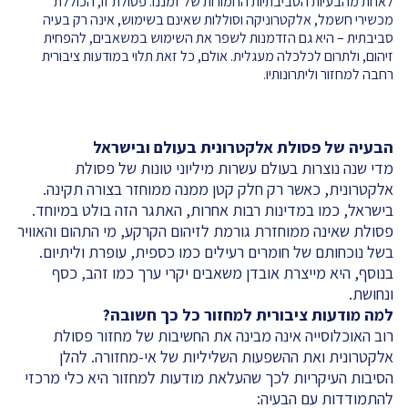
לאחת מהבעיות הסביבתיות החמורות של זמננו. פסולת זו, הכוללת
מכשירי חשמל, אלקטרוניקה וסוללות שאינם בשימוש, אינה רק בעיה
סביבתית – היא גם הזדמנות לשפר את השימוש במשאבים, להפחית
זיהום, ולתרום לכלכלה מעגלית. אולם, כל זאת תלוי במודעות ציבורית
רחבה למחזור וליתרונותיו.
הבעיה של פסולת אלקטרונית בעולם ובישראל
מדי שנה נוצרות בעולם עשרות מיליוני טונות של פסולת
אלקטרונית, כאשר רק חלק קטן ממנה ממוחזר בצורה תקינה.
בישראל, כמו במדינות רבות אחרות, האתגר הזה בולט במיוחד.
פסולת שאינה ממוחזרת גורמת לזיהום הקרקע, מי התהום והאוויר
בשל נוכחותם של חומרים רעילים כמו כספית, עופרת וליתיום.
בנוסף, היא מייצרת אובדן משאבים יקרי ערך כמו זהב, כסף
ונחושת.
למה מודעות ציבורית למחזור כל כך חשובה
?
רוב האוכלוסייה אינה מבינה את החשיבות של מחזור פסולת
אלקטרונית ואת ההשפעות השליליות של אי-מחזורה. להלן
הסיבות העיקריות לכך שהעלאת מודעות למחזור היא כלי מרכזי
להתמודדות עם הבעיה: