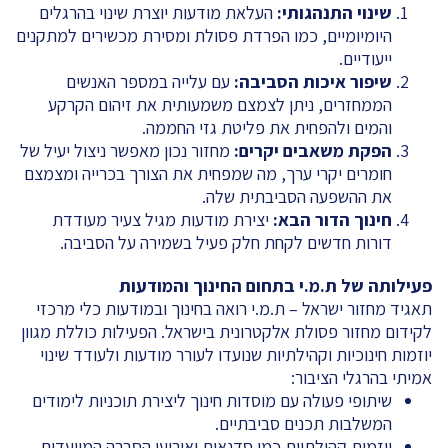
שינוי התנהגותי
:
העלאת מודעות יוצרת שינוי בהרגלים
היומיומיים, כמו הפרדת פסולת ומסירת מכשירים למתקנים
ייעודיים.
שיפור איכות הסביבה
:
עם עלייה במספר האנשים
הממחזרים, ניתן לצמצם משמעותית את זיהום הקרקע
והמים ולהפחית את פליטת גזי החממה.
הפקת משאבים יקרים
:
מחזור נכון מאפשר ניצול יעיל של
חומרים יקרי ערך, מה שמפחית את הצורך בכרייה ומצמצם
את ההשפעה הסביבתית שלה.
חינוך הדור הבא
:
יצירת מודעות מגיל צעיר מעודדת
דורות חדשים לקחת חלק פעיל בשמירה על הסביבה.
פעילותה של ת.מ.י בתחום החינוך והמודעות
תאגיד מחזור ישראל – ת.מ.י רואה בחינוך ובמודעות כלי מרכזי
לקידום מחזור פסולת אלקטרונית בישראל. הפעילות כוללת מגוון
יוזמות חינוכיות וקהילתיות שנועדו לעורר מודעות ולעודד שינוי
אמיתי בהרגלי הציבור:
שיתופי פעולה עם מוסדות חינוך ליצירת תוכניות לימודים
המשלבות תכנים סביבתיים.
יוזמות קהילתיות כמו סדנאות ואירועי הסברה המיועדים